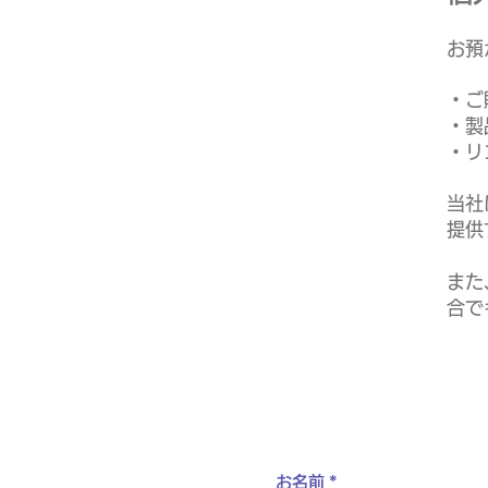
お預
・ご
・製
・リ
当社
提供
​ま
合で
お名前
*