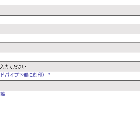
ッドパイプ下部に刻印）
*
年齢