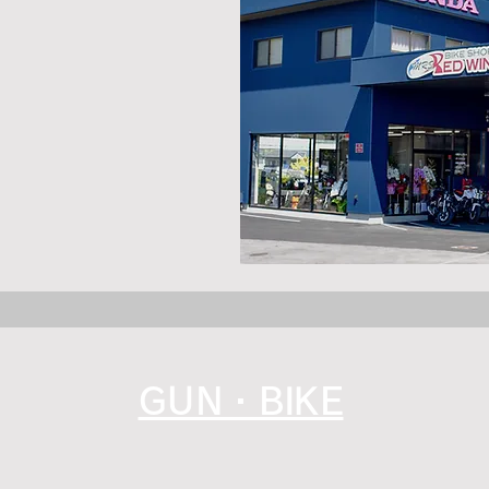
0
GUN・BIKE