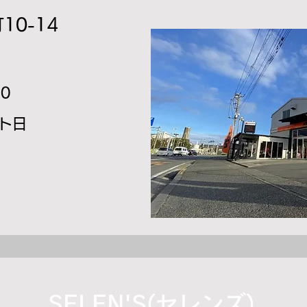
0-14
00
ント日
SELEN'S(セレンズ)