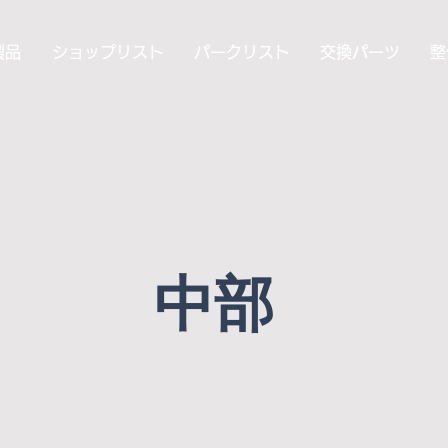
製品
ショップリスト
パークリスト
交換パーツ
整
中部