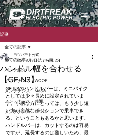
記事
全ての記事
ヨツバモト公式
全ての記事
2025年8月8日
読了時間: 2分
ハンドル幅を合わせる
パーク紹介
【GE-N3】
メンテナンス WOOF
GE-N3のハンドルバーは、ミニバイク
メンテナンス Meow
としては少々長めに設定されていま
メンテナンス 共通
す。小柄な方にとっては、もう少し短
い方が自然なポジションで乗車でき
メンテナンス GE-N3
る、ということもあるかと思います。
ハンドルバーは、カットするのは容易
ですが、延長するのは難しいため、最